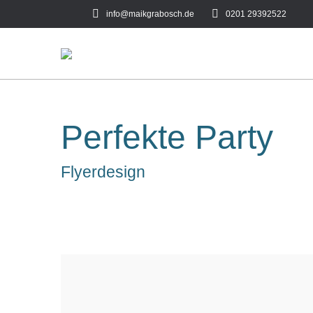
info@maikgrabosch.de
0201 29392522‬
Perfekte Party
Flyerdesign