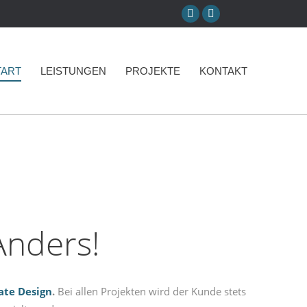
Facebook
Instagram
page
page
opens
opens
TART
LEISTUNGEN
PROJEKTE
KONTAKT
in
in
new
new
window
window
Anders!
ate Design
.
Bei allen Projekten wird der Kunde stets