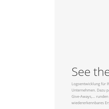
See the
NG
Logoentwicklung für Ih
Unternehmen. Dazu pas
Give-Aways,… runden d
wiedererkennbares Ers