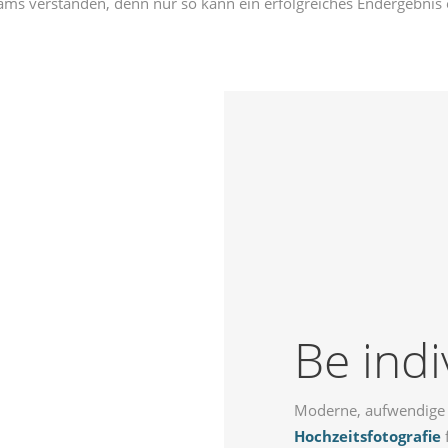
eams verstanden, denn nur so kann ein erfolgreiches Endergebnis 
Be indi
FIE
Moderne, aufwendige u
Hochzeitsfotografie
f