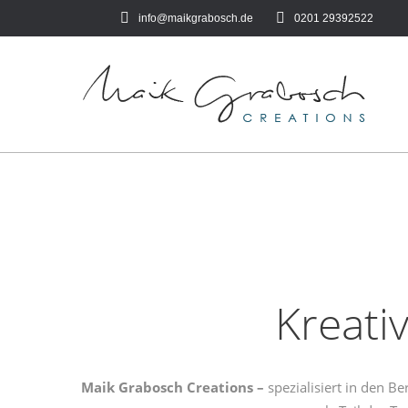
info@maikgrabosch.de
0201 29392522‬
Kreati
Maik Grabosch Creations –
spezialisiert in den B