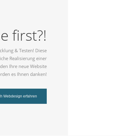
 first?!
W
cklung & Testen! Diese
iche Realisierung einer
nden Ihre neue Website
erden es Ihnen danken!
ch Webdesign erfahren